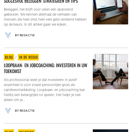
SUCCESVOL BELEGGEN: STRATEGIEËN EN TIPS
Beleggen, het blijft voor velen een spannend
gebeuren. We kennen allemaal de verhalen van
mensen die heel snel, heel veel geld verdiend hebben
op de beurs. In dit artikel gaan we kijken…
BY
REDACTIE
BLOG
/
IN DE REGIO
LOOPBAAN- EN JOBCOACHING: INVESTEREN IN UW
TOEKOMST
Als professional weet je dat investeren in jezelf
essentieel is voor zowel persoonlijke groei als
carrièreontwikkeling. Loopbaan- en jobcoaching kan
hierbij een belangrijke rol spelen. Het helpt je niet
alleen om je…
BY
REDACTIE