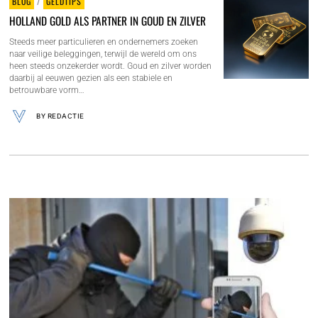
BLOG
/
GELDTIPS
HOLLAND GOLD ALS PARTNER IN GOUD EN ZILVER
Steeds meer particulieren en ondernemers zoeken
naar veilige beleggingen, terwijl de wereld om ons
heen steeds onzekerder wordt. Goud en zilver worden
daarbij al eeuwen gezien als een stabiele en
betrouwbare vorm…
BY
REDACTIE