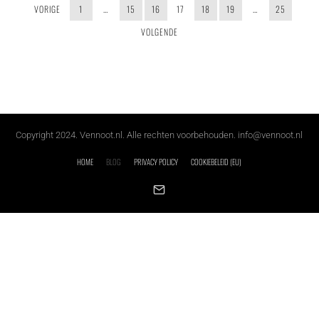
VORIGE
1
…
15
16
17
18
19
…
25
VOLGENDE
Copyright 2024. Vennoot.nl. Alle rechten voorbehouden. info@vennoot.nl
HOME
BLOG
PRIVACY POLICY
COOKIEBELEID (EU)