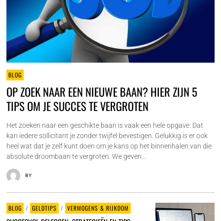
BLOG
OP ZOEK NAAR EEN NIEUWE BAAN? HIER ZIJN 5
TIPS OM JE SUCCES TE VERGROTEN
Het zoeken naar een geschikte baan is vaak een hele opgave. Dat
kan iedere sollicitant je zonder twijfel bevestigen. Gelukkig is er ook
heel wat dat je zelf kunt doen om je kans op het binnenhalen van die
absolute droombaan te vergroten. We geven…
BY
BLOG
/
GELDTIPS
/
VERMOGENS & RIJKDOM