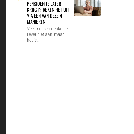
PENSIOEN JE LATER
KRIJGT? REKEN HET UIT
VIA EEN VAN DEZE 4
MANIEREN
Veel mensen denken er
liever niet aan, maar
het is…