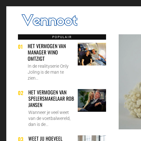
POPULAIR
HET VERMOGEN VAN
01
MANAGER WINO
OMTZIGT
In de realityserie Only
Joling is de man te
zien…
HET VERMOGEN VAN
02
SPELERSMAKELAAR ROB
JANSEN
Wanneer je veel weet
van de voetbalwereld,
dan is de…
WEET JIJ HOEVEEL
03