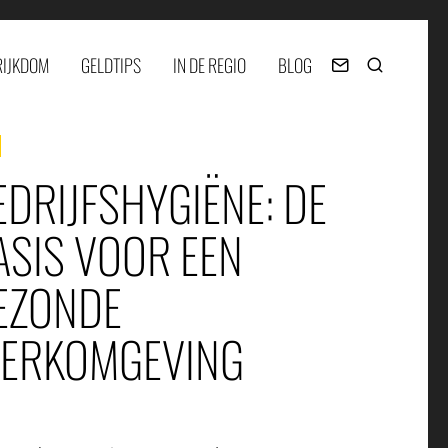
RIJKDOM
GELDTIPS
IN DE REGIO
BLOG
EDRIJFSHYGIËNE: DE
ASIS VOOR EEN
EZONDE
ERKOMGEVING