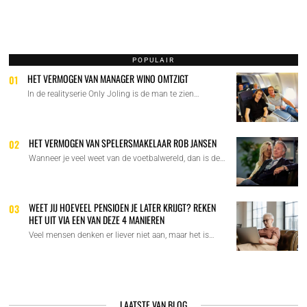
NAVIGATIE
POPULAIR
HET VERMOGEN VAN MANAGER WINO OMTZIGT
01
In de realityserie Only Joling is de man te zien…
HET VERMOGEN VAN SPELERSMAKELAAR ROB JANSEN
02
Wanneer je veel weet van de voetbalwereld, dan is de…
WEET JIJ HOEVEEL PENSIOEN JE LATER KRIJGT? REKEN
03
HET UIT VIA EEN VAN DEZE 4 MANIEREN
Veel mensen denken er liever niet aan, maar het is…
LAATSTE VAN BLOG