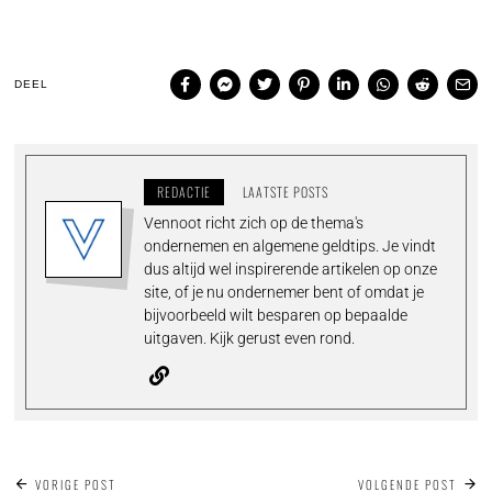
DEEL
REDACTIE
LAATSTE POSTS
Vennoot richt zich op de thema's
ondernemen en algemene geldtips. Je vindt
dus altijd wel inspirerende artikelen op onze
site, of je nu ondernemer bent of omdat je
bijvoorbeeld wilt besparen op bepaalde
uitgaven. Kijk gerust even rond.
BERICHT
VORIGE POST
VOLGENDE POST