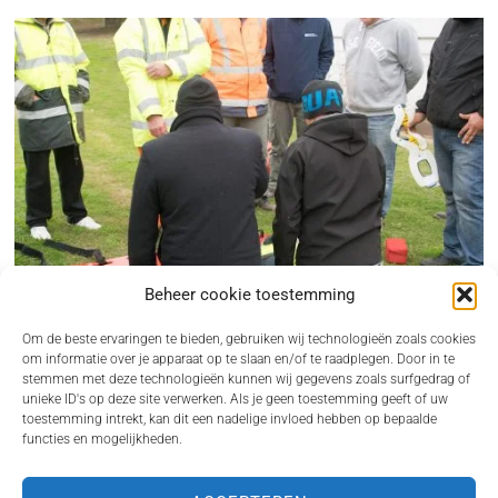
Beheer cookie toestemming
Om de beste ervaringen te bieden, gebruiken wij technologieën zoals cookies
om informatie over je apparaat op te slaan en/of te raadplegen. Door in te
stemmen met deze technologieën kunnen wij gegevens zoals surfgedrag of
unieke ID's op deze site verwerken. Als je geen toestemming geeft of uw
BHV CURSUS REGELEN ALS ONDERNEMER ZONDER GEDOE
toestemming intrekt, kan dit een nadelige invloed hebben op bepaalde
functies en mogelijkheden.
Een incident op de werkvloer komt nooit gelegen. Juist dan wil je dat iemand direct
kan…
VOOR JOU VAN INTERESSE