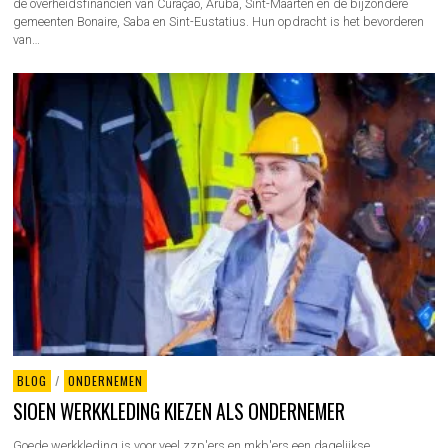
de overheidsfinanciën van Curaçao, Aruba, Sint-Maarten en de bijzondere
gemeenten Bonaire, Saba en Sint-Eustatius. Hun opdracht is het bevorderen
van…
BLOG
/
ONDERNEMEN
SIOEN WERKKLEDING KIEZEN ALS ONDERNEMER
Goede werkkleding is voor veel zzp'ers en mkb'ers een dagelijkse