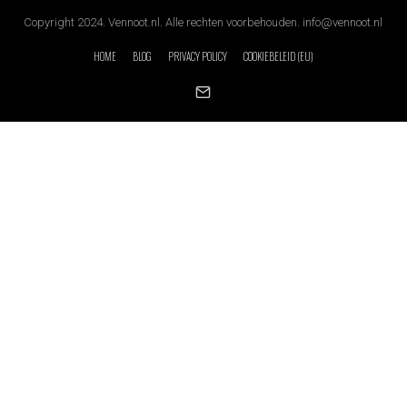
Copyright 2024. Vennoot.nl. Alle rechten voorbehouden. info@vennoot.nl
HOME
BLOG
PRIVACY POLICY
COOKIEBELEID (EU)