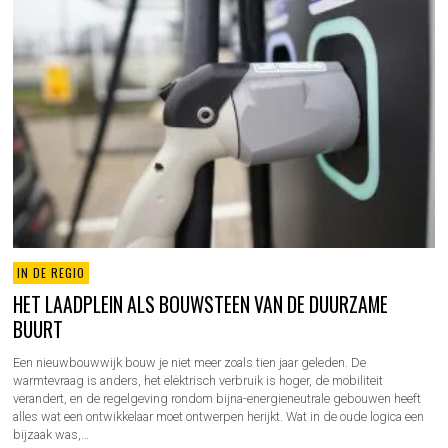
IN DE REGIO
HET LAADPLEIN ALS BOUWSTEEN VAN DE DUURZAME
BUURT
Een nieuwbouwwijk bouw je niet meer zoals tien jaar geleden. De
warmtevraag is anders, het elektrisch verbruik is hoger, de mobiliteit
verandert, en de regelgeving rondom bijna-energieneutrale gebouwen heeft
alles wat een ontwikkelaar moet ontwerpen herijkt. Wat in de oude logica een
bijzaak was,…