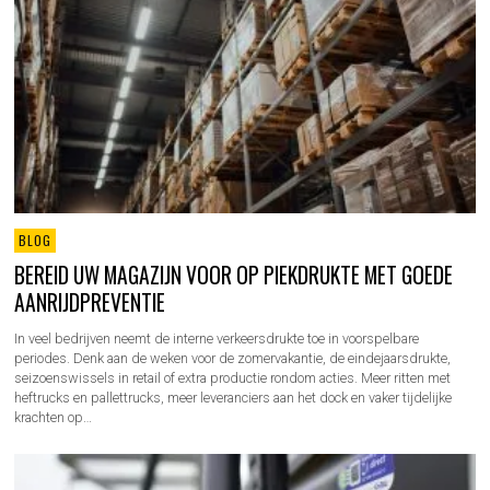
BLOG
BEREID UW MAGAZIJN VOOR OP PIEKDRUKTE MET GOEDE
AANRIJDPREVENTIE
In veel bedrijven neemt de interne verkeersdrukte toe in voorspelbare
periodes. Denk aan de weken voor de zomervakantie, de eindejaarsdrukte,
seizoenswissels in retail of extra productie rondom acties. Meer ritten met
heftrucks en pallettrucks, meer leveranciers aan het dock en vaker tijdelijke
krachten op…