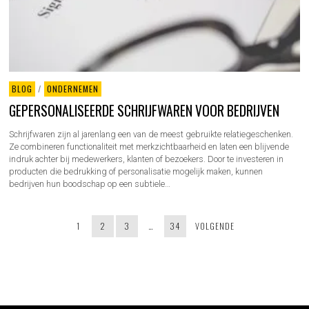
BLOG
/
ONDERNEMEN
GEPERSONALISEERDE SCHRIJFWAREN VOOR BEDRIJVEN
Schrijfwaren zijn al jarenlang een van de meest gebruikte relatiegeschenken.
Ze combineren functionaliteit met merkzichtbaarheid en laten een blijvende
indruk achter bij medewerkers, klanten of bezoekers. Door te investeren in
producten die bedrukking of personalisatie mogelijk maken, kunnen
bedrijven hun boodschap op een subtiele…
1
2
3
…
34
VOLGENDE