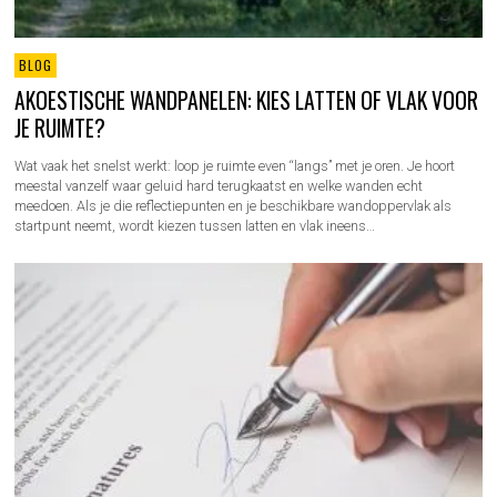
BLOG
AKOESTISCHE WANDPANELEN: KIES LATTEN OF VLAK VOOR
JE RUIMTE?
Wat vaak het snelst werkt: loop je ruimte even “langs” met je oren. Je hoort
meestal vanzelf waar geluid hard terugkaatst en welke wanden echt
meedoen. Als je die reflectiepunten en je beschikbare wandoppervlak als
startpunt neemt, wordt kiezen tussen latten en vlak ineens…