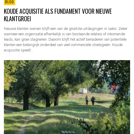
BLOG
KOUDE ACQUISITIE ALS FUNDAMENT VOOR NIEUWE
KLANTGROEI
Nieuwe klanten werven blijft een van de grootste uitdagingen in sales. Zeker
wanneer een organisatie afhankelijk is van bestaande relaties of inkomende
leads, kan groei stagneren. Daarom blijft het actief benaderen van potentiële
klanten een belangrijk onderdeel van veel commerciële strategieën. Koude
acquisitie speelt…