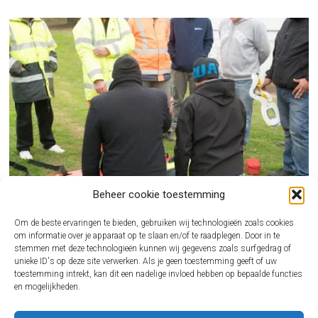
Beheer cookie toestemming
Om de beste ervaringen te bieden, gebruiken wij technologieën zoals cookies
om informatie over je apparaat op te slaan en/of te raadplegen. Door in te
stemmen met deze technologieën kunnen wij gegevens zoals surfgedrag of
unieke ID's op deze site verwerken. Als je geen toestemming geeft of uw
BHV CURSUS REGELEN ALS ONDERNEMER ZONDER GEDOE
toestemming intrekt, kan dit een nadelige invloed hebben op bepaalde functies
en mogelijkheden.
Een incident op de werkvloer komt nooit gelegen. Juist dan wil je dat iemand direct
kan…