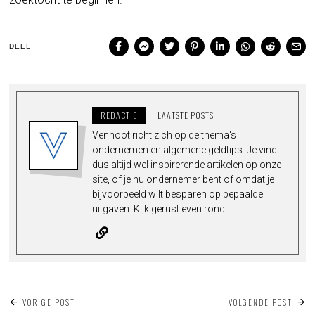
DEEL
REDACTIE
LAATSTE POSTS
Vennoot richt zich op de thema's
ondernemen en algemene geldtips. Je vindt
dus altijd wel inspirerende artikelen op onze
site, of je nu ondernemer bent of omdat je
bijvoorbeeld wilt besparen op bepaalde
uitgaven. Kijk gerust even rond.
BERICHT
VORIGE POST
VOLGENDE POST