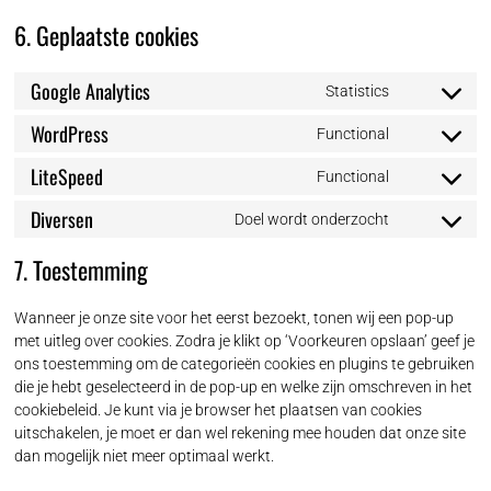
6. Geplaatste cookies
Google Analytics
Statistics
Consent
to
WordPress
Functional
Consent
service
to
google-
LiteSpeed
Functional
Consent
service
analytics
to
wordpress
Diversen
Doel wordt onderzocht
Consent
service
to
litespeed
7. Toestemming
service
diversen
Wanneer je onze site voor het eerst bezoekt, tonen wij een pop-up
met uitleg over cookies. Zodra je klikt op ‘Voorkeuren opslaan’ geef je
ons toestemming om de categorieën cookies en plugins te gebruiken
die je hebt geselecteerd in de pop-up en welke zijn omschreven in het
cookiebeleid. Je kunt via je browser het plaatsen van cookies
uitschakelen, je moet er dan wel rekening mee houden dat onze site
dan mogelijk niet meer optimaal werkt.