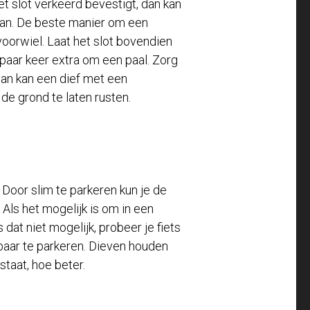
het slot verkeerd bevestigt, dan kan
gaan. De beste manier om een
voorwiel. Laat het slot bovendien
 paar keer extra om een paal. Zorg
 dan kan een dief met een
e grond te laten rusten.
 Door slim te parkeren kun je de
. Als het mogelijk is om in een
 dat niet mogelijk, probeer je fiets
enbaar te parkeren. Dieven houden
staat, hoe beter.