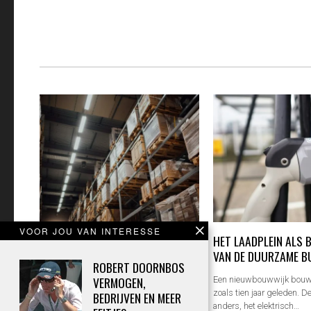
VOOR JOU VAN INTERESSE
BEREID UW MAGAZIJN VOOR OP
HET LAADPLEIN ALS
PIEKDRUKTE MET GOEDE
VAN DE DUURZAME B
ROBERT DOORNBOS
AANRIJDPREVENTIE
VERMOGEN,
Een nieuwbouwwijk bouw 
zoals tien jaar geleden. 
BEDRIJVEN EN MEER
In veel bedrijven neemt de interne
anders, het elektrisch…
verkeersdrukte toe in voorspelbare