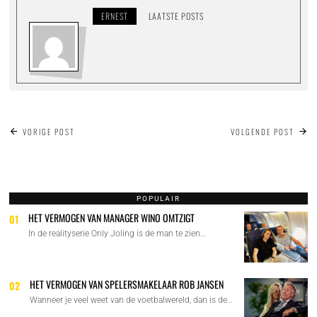
ERNEST
LAATSTE POSTS
BERICHT
VORIGE POST
VOLGENDE POST
NAVIGATIE
POPULAIR
HET VERMOGEN VAN MANAGER WINO OMTZIGT
01
In de realityserie Only Joling is de man te zien…
HET VERMOGEN VAN SPELERSMAKELAAR ROB JANSEN
02
Wanneer je veel weet van de voetbalwereld, dan is de…