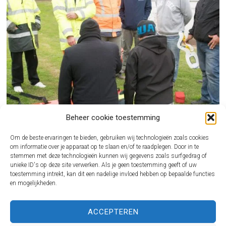
Beheer cookie toestemming
Om de beste ervaringen te bieden, gebruiken wij technologieën zoals cookies
om informatie over je apparaat op te slaan en/of te raadplegen. Door in te
stemmen met deze technologieën kunnen wij gegevens zoals surfgedrag of
unieke ID's op deze site verwerken. Als je geen toestemming geeft of uw
BHV CURSUS REGELEN ALS ONDERNEMER ZONDER GEDOE
toestemming intrekt, kan dit een nadelige invloed hebben op bepaalde functies
en mogelijkheden.
Een incident op de werkvloer komt nooit gelegen. Juist dan wil je dat iemand direct
kan…
VOOR JOU VAN INTERESSE
ACCEPTEREN
ROBERT DOORNBOS
VERMOGEN, BEDRIJVEN EN