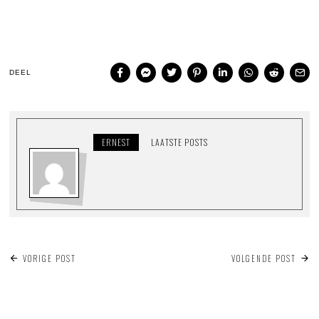
DEEL
ERNEST
LAATSTE POSTS
BERICHT
VORIGE POST
VOLGENDE POST
NAVIGATIE