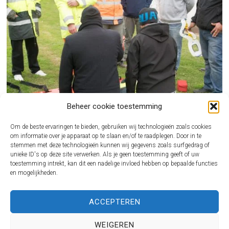
Beheer cookie toestemming
Om de beste ervaringen te bieden, gebruiken wij technologieën zoals cookies
om informatie over je apparaat op te slaan en/of te raadplegen. Door in te
stemmen met deze technologieën kunnen wij gegevens zoals surfgedrag of
unieke ID's op deze site verwerken. Als je geen toestemming geeft of uw
BHV CURSUS REGELEN ALS ONDERNEMER ZONDER GEDOE
toestemming intrekt, kan dit een nadelige invloed hebben op bepaalde functies
en mogelijkheden.
Een incident op de werkvloer komt nooit gelegen. Juist dan wil je dat iemand direct
kan…
VOOR JOU VAN INTERESSE
ACCEPTEREN
ROBERT DOORNBOS
VERMOGEN, BEDRIJVEN EN
WEIGEREN
MEER FEITJES
Copyright 2024. Vennoot.nl. Alle rechten voorbehouden. info@vennoot.nl