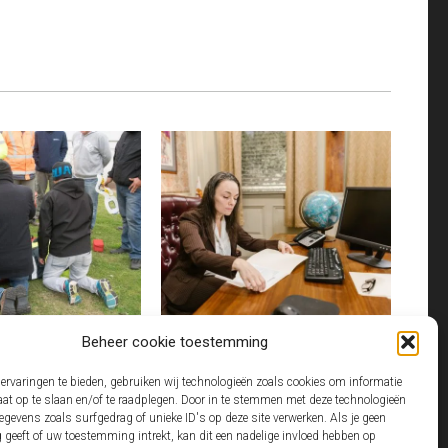
REGELEN ALS
WAT GEBEURT ER ALS JE TOT
Beheer cookie toestemming
 ZONDER GEDOE
EXECUTEUR WORDT BENOEMD?
ervaringen te bieden, gebruiken wij technologieën zoals cookies om informatie
de werkvloer komt nooit
Als je als executeur in een testament staat,
aat op te slaan en/of te raadplegen. Door in te stemmen met deze technologieën
an wil je dat iemand
komt er na het overlijden van de erflater…
gevens zoals surfgedrag of unieke ID's op deze site verwerken. Als je geen
geeft of uw toestemming intrekt, kan dit een nadelige invloed hebben op