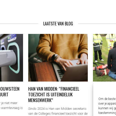
LAATSTE VAN BLOG
 BOUWSTEEN
HAN VAN MIDDEN: “FINANCIEEL
BHV CURSUS 
UURT
TOEZICHT IS UITEINDELIJK
ONDERNEMER
MENSENWERK”
Om de beste 
je niet meer
Een incident op 
over je appar
De warmtevraag is
gelegen. Juist d
kunnen wij ge
Sinds 2024 is Han van Midden secretaris
direct kan…
toestemming 
van de Colleges financieel toezicht voor de