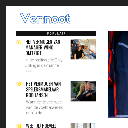
POPULAIR
HET VERMOGEN VAN
01
MANAGER WINO
OMTZIGT
In de realityserie Only
Joling is de man te
zien…
HET VERMOGEN VAN
02
SPELERSMAKELAAR
ROB JANSEN
Wanneer je veel weet
van de voetbalwereld,
dan is de…
WEET JIJ HOEVEEL
03