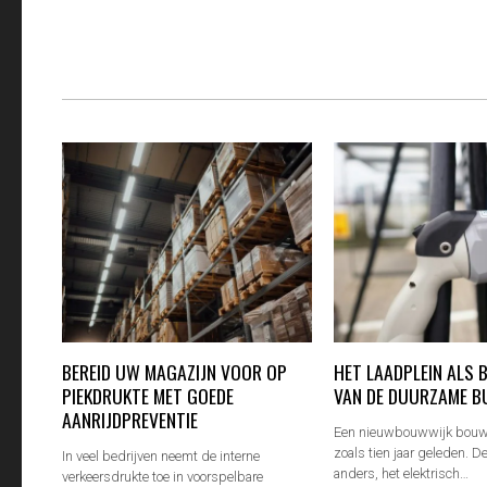
BEREID UW MAGAZIJN VOOR OP
HET LAADPLEIN ALS
PIEKDRUKTE MET GOEDE
VAN DE DUURZAME B
AANRIJDPREVENTIE
Een nieuwbouwwijk bouw 
zoals tien jaar geleden. 
In veel bedrijven neemt de interne
anders, het elektrisch…
verkeersdrukte toe in voorspelbare