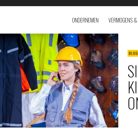
ONDERNEMEN
VERMOGENS & 
BLOG
S
K
O