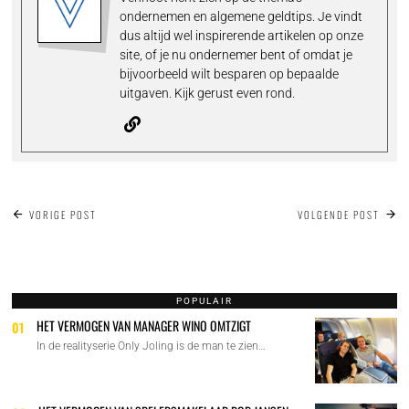
ondernemen en algemene geldtips. Je vindt
dus altijd wel inspirerende artikelen op onze
site, of je nu ondernemer bent of omdat je
bijvoorbeeld wilt besparen op bepaalde
uitgaven. Kijk gerust even rond.
BERICHT
VORIGE POST
VOLGENDE POST
NAVIGATIE
POPULAIR
HET VERMOGEN VAN MANAGER WINO OMTZIGT
01
In de realityserie Only Joling is de man te zien…