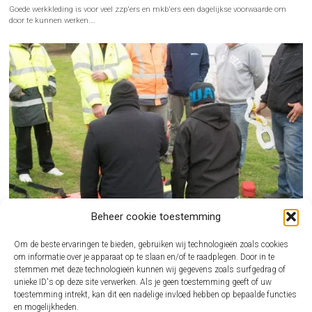
Goede werkkleding is voor veel zzp'ers en mkb'ers een dagelijkse voorwaarde om
door te kunnen werken.…
Beheer cookie toestemming
Om de beste ervaringen te bieden, gebruiken wij technologieën zoals cookies
om informatie over je apparaat op te slaan en/of te raadplegen. Door in te
stemmen met deze technologieën kunnen wij gegevens zoals surfgedrag of
unieke ID's op deze site verwerken. Als je geen toestemming geeft of uw
BHV CURSUS REGELEN ALS ONDERNEMER ZONDER GEDOE
toestemming intrekt, kan dit een nadelige invloed hebben op bepaalde functies
en mogelijkheden.