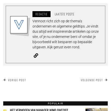
REDACTIE
LAATSTE POSTS
Vennoot richt zich op de thema's
ondernemen en algemene geldtips. Je vindt
dus altijd wel inspirerende artikelen op onze
site, of je nu ondernemer bent of omdat je
bijvoorbeeld wilt besparen op bepaalde
uitgaven. Kijk gerust even rond.
BERICHT
VORIGE POST
VOLGENDE POST
NAVIGATIE
POPULAIR
HET VERMOGEN VAN MANAGER WINO OMTZIGT
01