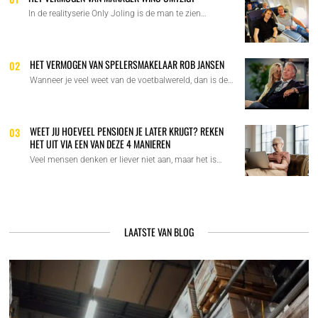
In de realityserie Only Joling is de man te zien…
HET VERMOGEN VAN SPELERSMAKELAAR ROB JANSEN
02
Wanneer je veel weet van de voetbalwereld, dan is de…
WEET JIJ HOEVEEL PENSIOEN JE LATER KRIJGT? REKEN
03
HET UIT VIA EEN VAN DEZE 4 MANIEREN
Veel mensen denken er liever niet aan, maar het is…
LAATSTE VAN BLOG