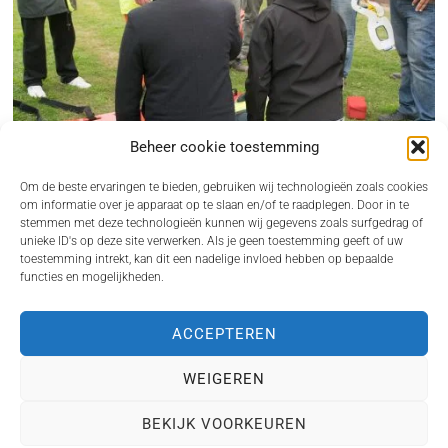
Beheer cookie toestemming
Om de beste ervaringen te bieden, gebruiken wij technologieën zoals cookies
om informatie over je apparaat op te slaan en/of te raadplegen. Door in te
stemmen met deze technologieën kunnen wij gegevens zoals surfgedrag of
unieke ID's op deze site verwerken. Als je geen toestemming geeft of uw
BHV CURSUS REGELEN ALS ONDERNEMER ZONDER GEDOE
toestemming intrekt, kan dit een nadelige invloed hebben op bepaalde
functies en mogelijkheden.
Een incident op de werkvloer komt nooit gelegen. Juist dan wil je dat iemand direct
kan…
ACCEPTEREN
WEIGEREN
Copyright 2024. Vennoot.nl. Alle rechten voorbehouden. info@vennoot.nl
HOME
BLOG
PRIVACY POLICY
COOKIEBELEID (EU)
BEKIJK VOORKEUREN