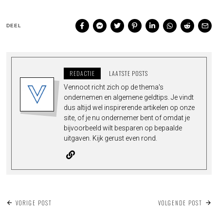
DEEL
REDACTIE
LAATSTE POSTS
Vennoot richt zich op de thema's
ondernemen en algemene geldtips. Je vindt
dus altijd wel inspirerende artikelen op onze
site, of je nu ondernemer bent of omdat je
bijvoorbeeld wilt besparen op bepaalde
uitgaven. Kijk gerust even rond.
BERICHT
VORIGE POST
VOLGENDE POST