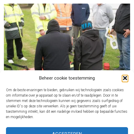
Beheer cookie toestemming
Om de beste ervaringen te bieden, gebruiken wij technologieën zoals cookies
om informatie over je apparaat op te slaan en/of te raadplegen. Door in te
stemmen met deze technologieën kunnen wij gegevens zoals surfgedrag of
unieke ID's op deze site verwerken. Als je geen toestemming geeft of uw
BHV CURSUS REGELEN ALS ONDERNEMER ZONDER GEDOE
toestemming intrekt, kan dit een nadelige invloed hebben op bepaalde functies
en mogelijkheden.
Een incident op de werkvloer komt nooit gelegen. Juist dan wil je dat iemand direct
kan…
ACCEPTEREN