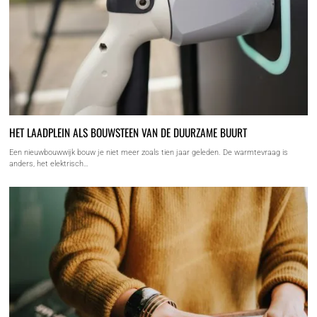
HET LAADPLEIN ALS BOUWSTEEN VAN DE DUURZAME BUURT
Een nieuwbouwwijk bouw je niet meer zoals tien jaar geleden. De warmtevraag is
anders, het elektrisch…