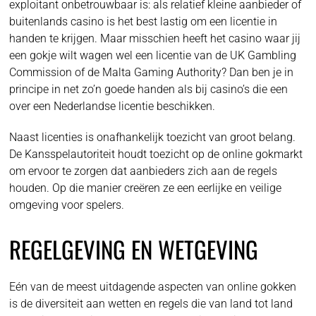
exploitant onbetrouwbaar is: als relatief kleine aanbieder of
buitenlands casino is het best lastig om een licentie in
handen te krijgen. Maar misschien heeft het casino waar jij
een gokje wilt wagen wel een licentie van de UK Gambling
Commission of de Malta Gaming Authority? Dan ben je in
principe in net zo’n goede handen als bij casino’s die een
over een Nederlandse licentie beschikken.
Naast licenties is onafhankelijk toezicht van groot belang.
De Kansspelautoriteit houdt toezicht op de online gokmarkt
om ervoor te zorgen dat aanbieders zich aan de regels
houden. Op die manier creëren ze een eerlijke en veilige
omgeving voor spelers.
REGELGEVING EN WETGEVING
Eén van de meest uitdagende aspecten van online gokken
is de diversiteit aan wetten en regels die van land tot land