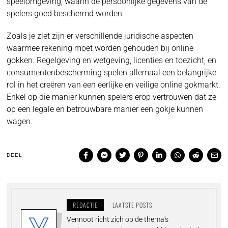
speelomgeving, waarin de persoonlijke gegevens van de
spelers goed beschermd worden.
Zoals je ziet zijn er verschillende juridische aspecten
waarmee rekening moet worden gehouden bij online
gokken. Regelgeving en wetgeving, licenties en toezicht, en
consumentenbescherming spelen allemaal een belangrijke
rol in het creëren van een eerlijke en veilige online gokmarkt.
Enkel op die manier kunnen spelers erop vertrouwen dat ze
op een legale en betrouwbare manier een gokje kunnen
wagen.
DEEL
REDACTIE
LAATSTE POSTS
Vennoot richt zich op de thema's