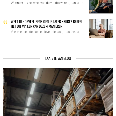
Wanneer je veel weet van de voetbalwereld, dan is de…
WEET JIJ HOEVEEL PENSIOEN JE LATER KRIJGT? REKEN
03
HET UIT VIA EEN VAN DEZE 4 MANIEREN
Veel mensen denken er liever niet aan, maar het is…
LAATSTE VAN BLOG