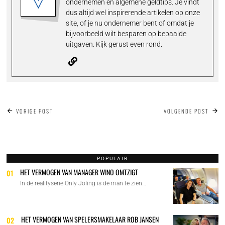
ondernemen en algemene geldtips. Je vindt
dus altijd wel inspirerende artikelen op onze
site, of je nu ondernemer bent of omdat je
bijvoorbeeld wilt besparen op bepaalde
uitgaven. Kijk gerust even rond.
BERICHT
VORIGE POST
VOLGENDE POST
NAVIGATIE
POPULAIR
HET VERMOGEN VAN MANAGER WINO OMTZIGT
01
In de realityserie Only Joling is de man te zien…
HET VERMOGEN VAN SPELERSMAKELAAR ROB JANSEN
02