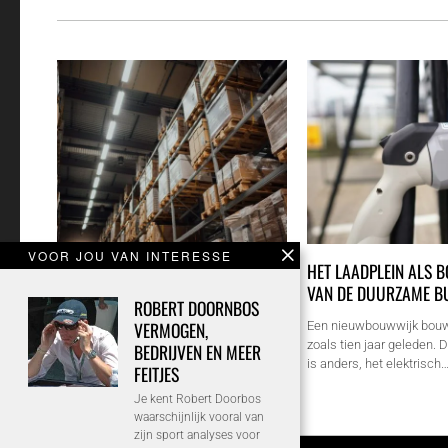
VOOR JOU VAN INTERESSE
BEREID UW MAGAZIJN VOOR OP
HET LAADPLEIN ALS 
PIEKDRUKTE MET GOEDE
VAN DE DUURZAME B
ROBERT DOORNBOS
AANRIJDPREVENTIE
VERMOGEN,
Een nieuwbouwwijk bouw
zoals tien jaar geleden.
BEDRIJVEN EN MEER
In veel bedrijven neemt de interne
is anders, het elektrisch
verkeersdrukte toe in voorspelbare
FEITJES
periodes. Denk aan de weken voor…
Je kent Robert Doorbos
waarschijnlijk vooral van
zijn sport analyses voor