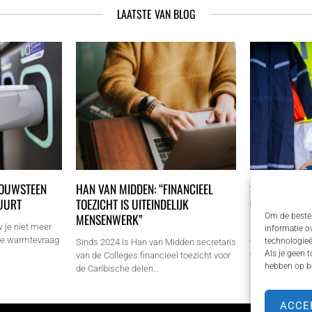
LAATSTE VAN BLOG
BOUWSTEEN
HAN VAN MIDDEN: “FINANCIEEL
SIOEN WERKK
UURT
TOEZICHT IS UITEINDELIJK
ONDERNEMER
MENSENWERK”
Om de beste 
 je niet meer
Goede werkkledi
informatie o
 De warmtevraag
en mkb'ers een
technologieë
Sinds 2024 is Han van Midden secretaris
…
om door te kun
Als je geen 
van de Colleges financieel toezicht voor
hebben op be
de Caribische delen…
ACCE