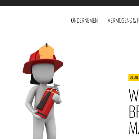
ONDERNEMEN
VERMOGENS & 
BLOG
W
B
M