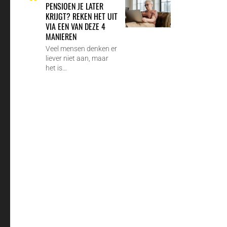
PENSIOEN JE LATER
KRIJGT? REKEN HET UIT
VIA EEN VAN DEZE 4
MANIEREN
Veel mensen denken er
liever niet aan, maar
het is…