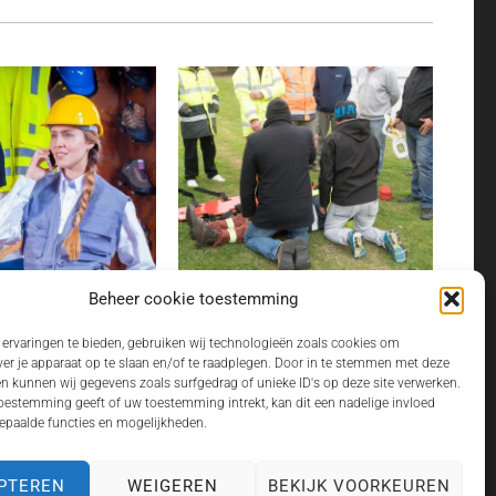
LEDING KIEZEN ALS
BHV CURSUS REGELEN ALS
Beheer cookie toestemming
ONDERNEMER ZONDER GEDOE
ervaringen te bieden, gebruiken wij technologieën zoals cookies om
ng is voor veel zzp'ers
Een incident op de werkvloer komt nooit
ver je apparaat op te slaan en/of te raadplegen. Door in te stemmen met deze
 dagelijkse voorwaarde
gelegen. Juist dan wil je dat iemand
n kunnen wij gegevens zoals surfgedrag of unieke ID's op deze site verwerken.
nen werken.…
direct kan…
toestemming geeft of uw toestemming intrekt, kan dit een nadelige invloed
paalde functies en mogelijkheden.
PTEREN
WEIGEREN
BEKIJK VOORKEUREN