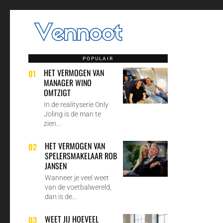
POPULAIR
HET VERMOGEN VAN
01
MANAGER WINO
OMTZIGT
In de realityserie Only
Joling is de man te
zien…
HET VERMOGEN VAN
02
SPELERSMAKELAAR ROB
JANSEN
Wanneer je veel weet
van de voetbalwereld,
dan is de…
WEET JIJ HOEVEEL
03