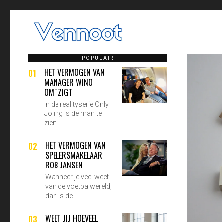
POPULAIR
HET VERMOGEN VAN
01
MANAGER WINO
OMTZIGT
In de realityserie Only
Joling is de man te
zien…
HET VERMOGEN VAN
02
SPELERSMAKELAAR
ROB JANSEN
Wanneer je veel weet
van de voetbalwereld,
dan is de…
WEET JIJ HOEVEEL
03