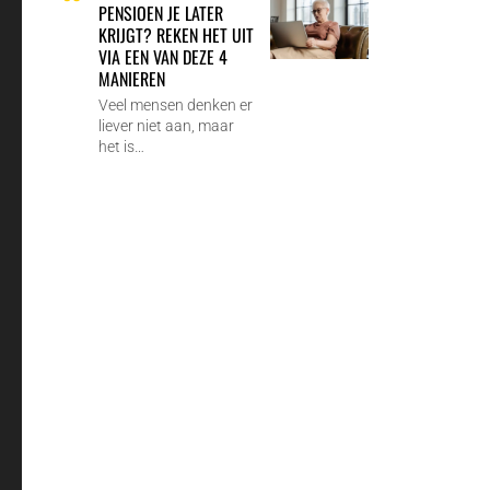
PENSIOEN JE LATER
KRIJGT? REKEN HET UIT
VIA EEN VAN DEZE 4
MANIEREN
Veel mensen denken er
liever niet aan, maar
het is…