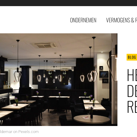
ONDERNEMEN
VERMOGENS & 
BLOG
H
D
R
aldemar on
Pexels.com