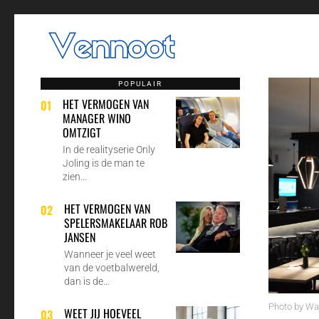
POPULAIR
HET VERMOGEN VAN
01
MANAGER WINO
OMTZIGT
In de realityserie Only
Joling is de man te
zien…
HET VERMOGEN VAN
02
SPELERSMAKELAAR ROB
JANSEN
Wanneer je veel weet
van de voetbalwereld,
dan is de…
Photo by W
WEET JIJ HOEVEEL
03