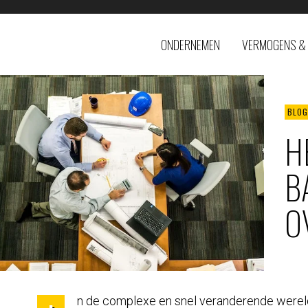
ONDERNEMEN
VERMOGENS & 
BLOG
H
B
O
n de complexe en snel veranderende wereld 