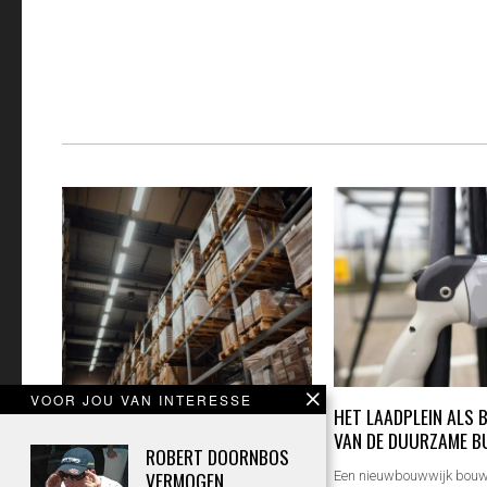
VOOR JOU VAN INTERESSE
BEREID UW MAGAZIJN VOOR OP
HET LAADPLEIN ALS
PIEKDRUKTE MET GOEDE
VAN DE DUURZAME B
ROBERT DOORNBOS
AANRIJDPREVENTIE
VERMOGEN,
Een nieuwbouwwijk bouw 