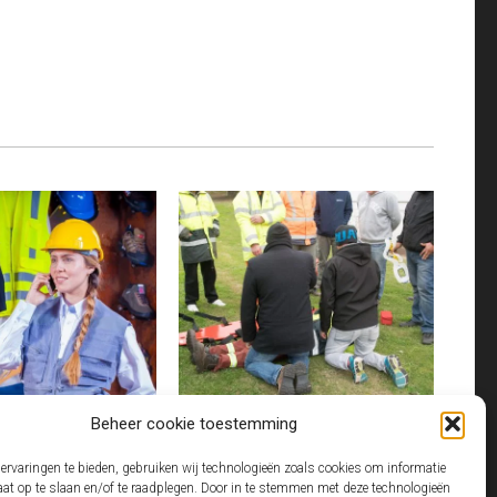
LEDING KIEZEN ALS
BHV CURSUS REGELEN ALS
Beheer cookie toestemming
ONDERNEMER ZONDER GEDOE
ervaringen te bieden, gebruiken wij technologieën zoals cookies om informatie
g is voor veel zzp'ers en
Een incident op de werkvloer komt nooit
aat op te slaan en/of te raadplegen. Door in te stemmen met deze technologieën