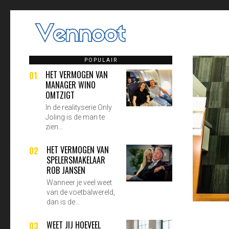
POPULAIR
HET VERMOGEN VAN
01
MANAGER WINO
OMTZIGT
In de realityserie Only
Joling is de man te
zien…
HET VERMOGEN VAN
02
SPELERSMAKELAAR
ROB JANSEN
Wanneer je veel weet
van de voetbalwereld,
dan is de…
WEET JIJ HOEVEEL
03