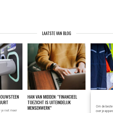
NAVIGATIE
LAATSTE VAN BLOG
 BOUWSTEEN
HAN VAN MIDDEN: “FINANCIEEL
SIOEN WERKK
UURT
TOEZICHT IS UITEINDELIJK
ONDERNEMER
MENSENWERK”
Om de beste 
je niet meer
Goede werkkledin
over je appar