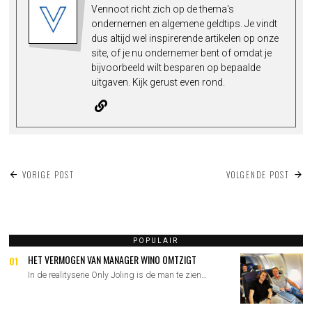
Vennoot richt zich op de thema's
ondernemen en algemene geldtips. Je vindt
dus altijd wel inspirerende artikelen op onze
site, of je nu ondernemer bent of omdat je
bijvoorbeeld wilt besparen op bepaalde
uitgaven. Kijk gerust even rond.
BERICHT
VORIGE POST
VOLGENDE POST
NAVIGATIE
POPULAIR
HET VERMOGEN VAN MANAGER WINO OMTZIGT
01
In de realityserie Only Joling is de man te zien…