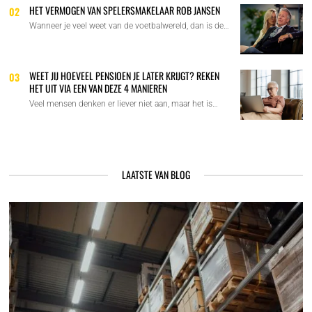
HET VERMOGEN VAN SPELERSMAKELAAR ROB JANSEN
02
Wanneer je veel weet van de voetbalwereld, dan is de…
WEET JIJ HOEVEEL PENSIOEN JE LATER KRIJGT? REKEN
03
HET UIT VIA EEN VAN DEZE 4 MANIEREN
Veel mensen denken er liever niet aan, maar het is…
LAATSTE VAN BLOG