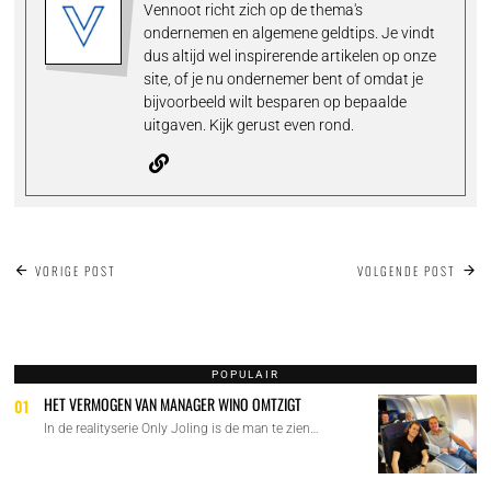
Vennoot richt zich op de thema's
ondernemen en algemene geldtips. Je vindt
dus altijd wel inspirerende artikelen op onze
site, of je nu ondernemer bent of omdat je
bijvoorbeeld wilt besparen op bepaalde
uitgaven. Kijk gerust even rond.
BERICHT
VORIGE POST
VOLGENDE POST
NAVIGATIE
POPULAIR
HET VERMOGEN VAN MANAGER WINO OMTZIGT
01
In de realityserie Only Joling is de man te zien…