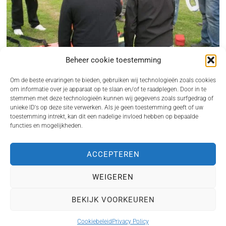
Beheer cookie toestemming
Om de beste ervaringen te bieden, gebruiken wij technologieën zoals cookies
om informatie over je apparaat op te slaan en/of te raadplegen. Door in te
stemmen met deze technologieën kunnen wij gegevens zoals surfgedrag of
unieke ID's op deze site verwerken. Als je geen toestemming geeft of uw
BHV CURSUS REGELEN ALS ONDERNEMER ZONDER GEDOE
toestemming intrekt, kan dit een nadelige invloed hebben op bepaalde
functies en mogelijkheden.
Een incident op de werkvloer komt nooit gelegen. Juist dan wil je dat iemand direct
kan…
VOOR JOU VAN INTERESSE
ACCEPTEREN
ROBERT DOORNBOS
VERMOGEN, BEDRIJVEN EN
WEIGEREN
MEER FEITJES
Copyright 2024. Vennoot.nl. Alle rechten voorbehouden. info@vennoot.nl
Je kent Robert Doorbos
HOME
BLOG
PRIVACY POLICY
COOKIEBELEID (EU)
BEKIJK VOORKEUREN
waarschijnlijk vooral van zijn
sport analyses voor F1…
Cookiebeleid
Privacy Policy