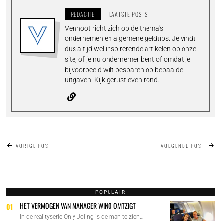
REDACTIE
LAATSTE POSTS
Vennoot richt zich op de thema's
ondernemen en algemene geldtips. Je vindt
dus altijd wel inspirerende artikelen op onze
site, of je nu ondernemer bent of omdat je
bijvoorbeeld wilt besparen op bepaalde
uitgaven. Kijk gerust even rond.
BERICHT
VORIGE POST
VOLGENDE POST
NAVIGATIE
POPULAIR
HET VERMOGEN VAN MANAGER WINO OMTZIGT
01
In de realityserie Only Joling is de man te zien…