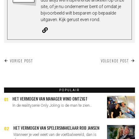
site, of je nu ondernemer bent of omdat je
bijvoorbeeld wilt besparen op bepaalde
uitgaven. Kijk gerust even rond.
BERICHT
VORIGE POST
VOLGENDE POST
NAVIGATIE
POPULAIR
HET VERMOGEN VAN MANAGER WINO OMTZIGT
01
In de realityserie Only Joling is de man te zien…
HET VERMOGEN VAN SPELERSMAKELAAR ROB JANSEN
02
Wanneer je veel weet van de voetbalwereld, dan is