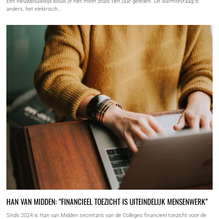
Een nieuwbouwwijk bouw je niet meer zoals tien jaar geleden. De warmtevraag is
anders, het elektrisch…
HAN VAN MIDDEN: “FINANCIEEL TOEZICHT IS UITEINDELIJK MENSENWERK”
Sinds 2024 is Han van Midden secretaris van de Colleges financieel toezicht voor de