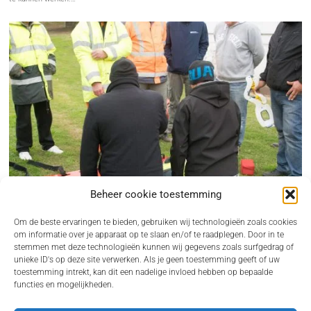
Beheer cookie toestemming
Om de beste ervaringen te bieden, gebruiken wij technologieën zoals cookies
om informatie over je apparaat op te slaan en/of te raadplegen. Door in te
stemmen met deze technologieën kunnen wij gegevens zoals surfgedrag of
unieke ID's op deze site verwerken. Als je geen toestemming geeft of uw
BHV CURSUS REGELEN ALS ONDERNEMER ZONDER GEDOE
toestemming intrekt, kan dit een nadelige invloed hebben op bepaalde
functies en mogelijkheden.
Een incident op de werkvloer komt nooit gelegen. Juist dan wil je dat iemand direct
kan…
VOOR JOU VAN INTERESSE