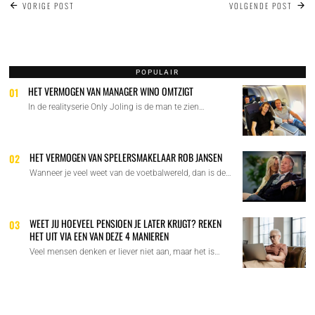
BERICHT
VORIGE POST
VOLGENDE POST
NAVIGATIE
POPULAIR
HET VERMOGEN VAN MANAGER WINO OMTZIGT
01
In de realityserie Only Joling is de man te zien…
HET VERMOGEN VAN SPELERSMAKELAAR ROB JANSEN
02
Wanneer je veel weet van de voetbalwereld, dan is de…
WEET JIJ HOEVEEL PENSIOEN JE LATER KRIJGT? REKEN
03
HET UIT VIA EEN VAN DEZE 4 MANIEREN
Veel mensen denken er liever niet aan, maar het is…