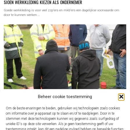
SIOEN WERKKLEDING KIEZEN ALS ONDERNEMER
Goede werkkleding is voor veel zzp'ers en mkb'ers een dagelijkse voorwaarde om
door te kunnen werken.…
Beheer cookie toestemming
Om de beste ervaringen te bieden, gebruiken wij technologieën zoals cookies
om informatie over je apparaat op te slaan en/of te raadplegen. Door in te
stemmen met deze technologieën kunnen wij gegevens zoals surfgedrag of
unieke ID's op deze site verwerken. Als je geen toestemming geeft of uw
BHV CURSUS REGELEN ALS ONDERNEMER ZONDER GEDOE
toestemming intrekt, kan dit een nadelige invloed hebben op bepaalde functies