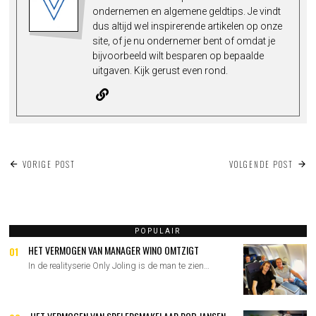
ondernemen en algemene geldtips. Je vindt
dus altijd wel inspirerende artikelen op onze
site, of je nu ondernemer bent of omdat je
bijvoorbeeld wilt besparen op bepaalde
uitgaven. Kijk gerust even rond.
BERICHT
VORIGE POST
VOLGENDE POST
NAVIGATIE
POPULAIR
HET VERMOGEN VAN MANAGER WINO OMTZIGT
01
In de realityserie Only Joling is de man te zien…