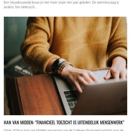
Een nieuwbouwwijk bouw je niet meer zoals tien jaar geleden. De warmtevraag is
anders, het elektrisch…
HAN VAN MIDDEN: “FINANCIEEL TOEZICHT IS UITEINDELIJK MENSENWERK”
Sinds 2024 is Han van Midden secretaris van de Colleges financieel toezicht voor de