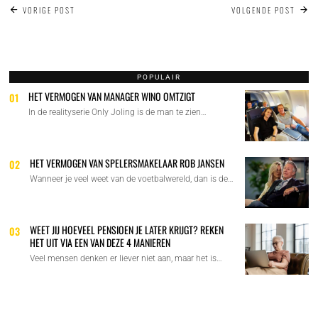
BERICHT
VORIGE POST
VOLGENDE POST
NAVIGATIE
POPULAIR
HET VERMOGEN VAN MANAGER WINO OMTZIGT
01
In de realityserie Only Joling is de man te zien…
HET VERMOGEN VAN SPELERSMAKELAAR ROB JANSEN
02
Wanneer je veel weet van de voetbalwereld, dan is de…
WEET JIJ HOEVEEL PENSIOEN JE LATER KRIJGT? REKEN
03
HET UIT VIA EEN VAN DEZE 4 MANIEREN
Veel mensen denken er liever niet aan, maar het is…