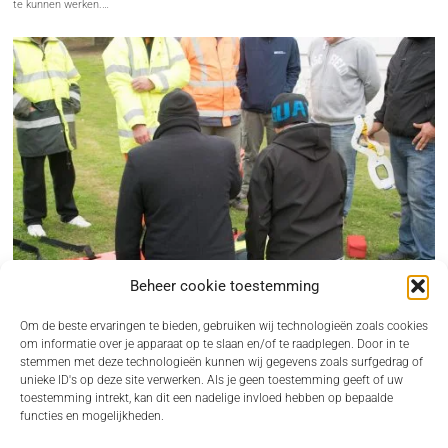
te kunnen werken.…
Beheer cookie toestemming
Om de beste ervaringen te bieden, gebruiken wij technologieën zoals cookies
om informatie over je apparaat op te slaan en/of te raadplegen. Door in te
stemmen met deze technologieën kunnen wij gegevens zoals surfgedrag of
unieke ID's op deze site verwerken. Als je geen toestemming geeft of uw
BHV CURSUS REGELEN ALS ONDERNEMER ZONDER GEDOE
toestemming intrekt, kan dit een nadelige invloed hebben op bepaalde
functies en mogelijkheden.
Een incident op de werkvloer komt nooit gelegen. Juist dan wil je dat iemand direct
kan…
VOOR JOU VAN INTERESSE