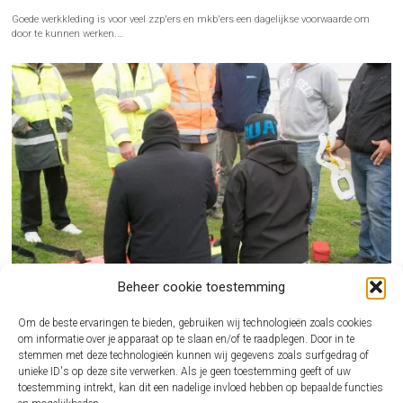
Goede werkkleding is voor veel zzp'ers en mkb'ers een dagelijkse voorwaarde om
door te kunnen werken.…
Beheer cookie toestemming
Om de beste ervaringen te bieden, gebruiken wij technologieën zoals cookies
om informatie over je apparaat op te slaan en/of te raadplegen. Door in te
stemmen met deze technologieën kunnen wij gegevens zoals surfgedrag of
unieke ID's op deze site verwerken. Als je geen toestemming geeft of uw
BHV CURSUS REGELEN ALS ONDERNEMER ZONDER GEDOE
toestemming intrekt, kan dit een nadelige invloed hebben op bepaalde functies