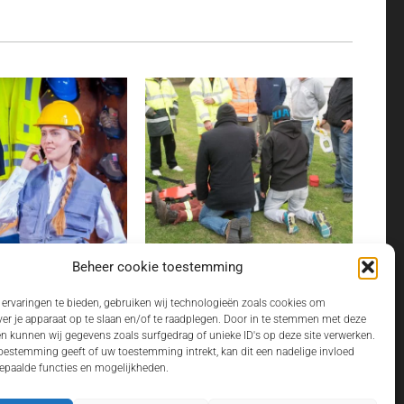
LEDING KIEZEN ALS
BHV CURSUS REGELEN ALS
Beheer cookie toestemming
ONDERNEMER ZONDER GEDOE
ervaringen te bieden, gebruiken wij technologieën zoals cookies om
ng is voor veel zzp'ers
Een incident op de werkvloer komt nooit
ver je apparaat op te slaan en/of te raadplegen. Door in te stemmen met deze
 dagelijkse voorwaarde
gelegen. Juist dan wil je dat iemand
n kunnen wij gegevens zoals surfgedrag of unieke ID's op deze site verwerken.
nen werken.…
direct kan…
toestemming geeft of uw toestemming intrekt, kan dit een nadelige invloed
paalde functies en mogelijkheden.