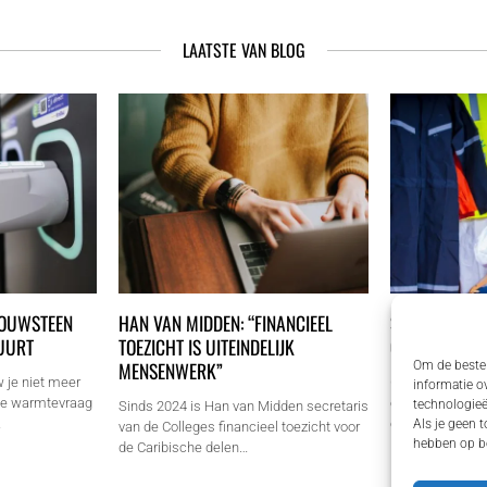
LAATSTE VAN BLOG
BOUWSTEEN
HAN VAN MIDDEN: “FINANCIEEL
SIOEN WERKK
UURT
TOEZICHT IS UITEINDELIJK
ONDERNEMER
MENSENWERK”
Om de beste 
 je niet meer
Goede werkkledi
informatie o
 De warmtevraag
en mkb'ers een
technologieë
Sinds 2024 is Han van Midden secretaris
…
om door te kun
Als je geen 
van de Colleges financieel toezicht voor
hebben op be
de Caribische delen…