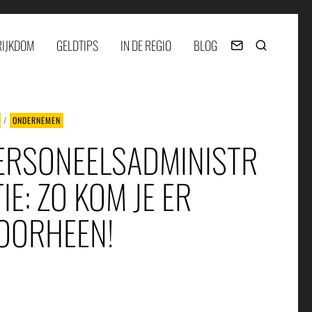
RIJKDOM
GELDTIPS
IN DE REGIO
BLOG
/
ONDERNEMEN
ERSONEELSADMINISTR
TIE: ZO KOM JE ER
OORHEEN!