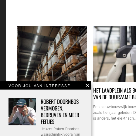
VOOR JOU VAN INTERESSE
BEREID UW MAGAZIJN VOOR OP
HET LAADPLEIN ALS 
PIEKDRUKTE MET GOEDE
VAN DE DUURZAME B
ROBERT DOORNBOS
AANRIJDPREVENTIE
VERMOGEN,
Een nieuwbouwwijk bouw
zoals tien jaar geleden.
BEDRIJVEN EN MEER
In veel bedrijven neemt de interne
is anders, het elektrisch
verkeersdrukte toe in voorspelbare
FEITJES
periodes. Denk aan de weken voor…
Je kent Robert Doorbos
waarschijnlijk vooral van