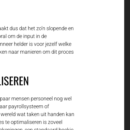
aakt dus dat het zo’n slopende en
ral om de input in de
neer helder is voor jezelf welke
oeken naar manieren om dit proces
LISEREN
n paar mensen personeel nog wel
naar payrollsysteem of
 wereld wat taken uit handen kan
s te optimaliseren is zoveel
ekeningen, een standaard boekje