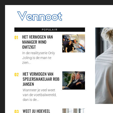
POPULAIR
HET VERMOGEN VAN
01
MANAGER WINO
OMTZIGT
In de realityserie Only
Joling is de man te
zien…
HET VERMOGEN VAN
02
SPELERSMAKELAAR ROB
JANSEN
Wanneer je veel weet
van de voetbalwereld,
dan is de…
WEET JIJ HOEVEEL
03