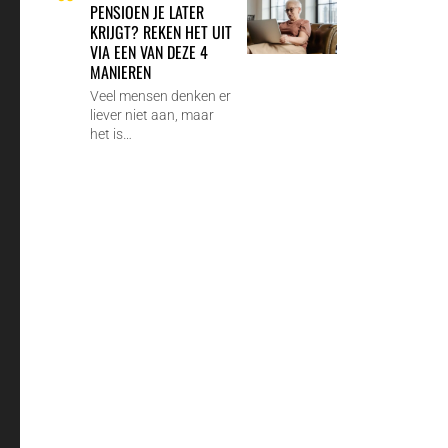
PENSIOEN JE LATER
KRIJGT? REKEN HET UIT
VIA EEN VAN DEZE 4
MANIEREN
Veel mensen denken er
liever niet aan, maar
het is…