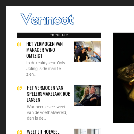
POPULAIR
HET VERMOGEN VAN
01
MANAGER WINO
OMTZIGT
In de realityserie Only
Joling is de man te
zien…
HET VERMOGEN VAN
02
SPELERSMAKELAAR ROB
JANSEN
Wanneer je veel weet
van de voetbalwereld,
dan is de…
WEET JIJ HOEVEEL
03