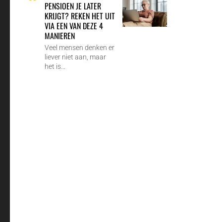
PENSIOEN JE LATER
KRIJGT? REKEN HET UIT
VIA EEN VAN DEZE 4
MANIEREN
Veel mensen denken er
liever niet aan, maar
het is…