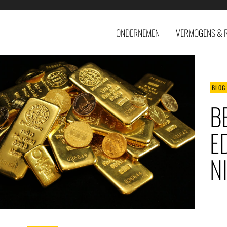
ONDERNEMEN
VERMOGENS & 
BLOG
B
E
N